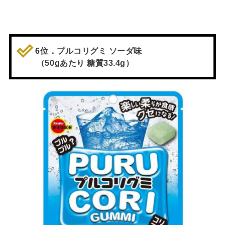
6位．プルコリグミ ソーダ味
（50gあたり 糖質33.4g）