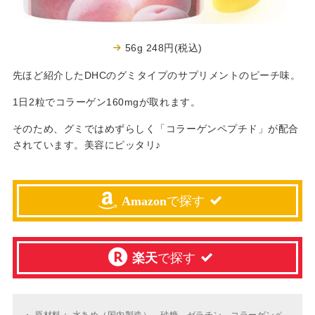
56g 248円(税込)
先ほど紹介したDHCのグミタイプのサプリメントのピーチ味。
1日2粒でコラーゲン160mgが取れます。
そのため、グミではめずらしく「コラーゲンペプチド」が配合
されています。美容にピッタリ♪
Amazon
で探す
楽天
で探す
・
原材料： 水あめ（国内製造）、砂糖、ゼラチン、コラーゲンペ