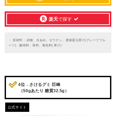
楽天
で探す
・
原材料： 砂糖、水あめ、ゼラチン、濃縮還元果汁(グレープフル
ーツ)、酸味料、香料、着色料( 果汁)
4位．さけるグミ 巨峰
（50gあたり 糖質32.5g）
公式サイト