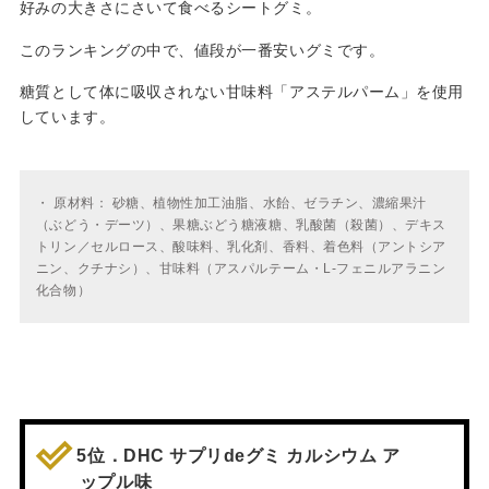
好みの大きさにさいて食べるシートグミ。
このランキングの中で、値段が一番安いグミです。
糖質として体に吸収されない甘味料「アステルパーム」を使用
しています。
・
原材料： 砂糖、植物性加工油脂、水飴、ゼラチン、濃縮果汁
（ぶどう・デーツ）、果糖ぶどう糖液糖、乳酸菌（殺菌）、デキス
トリン／セルロース、酸味料、乳化剤、香料、着色料（アントシア
ニン、クチナシ）、甘味料（アスパルテーム・L-フェニルアラニン
化合物）
5位．DHC サプリdeグミ カルシウム ア
ップル味