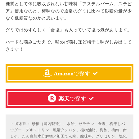
糖質として体に吸収されない甘味料「アステルパーム、ステビ
ア」使用なのと、梅味なので通常のグミに比べて砂糖の量が少
なく低糖質なのかと思います。
グミではめずらしく「食塩」も入っていて塩っ気があります。
ハードな噛みごたえで、噛めば噛むほど梅干し味がしみ出して
きます！
Amazon
で探す
楽天
で探す
・
原材料： 砂糖（国内製造）、水飴、ゼラチン、食塩、梅干しパ
ウダー、デキストリン、乳清タンパク、植物油脂、梅酢、梅肉、赤
しそ、たん白加水分解物／加工でん粉、酸味料、グリセリン、塩化