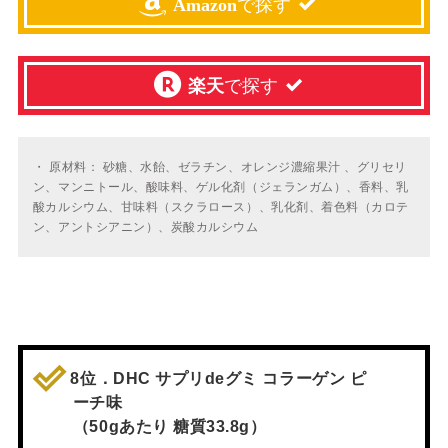
Amazon
で探す
楽天
で探す
・
原材料： 砂糖、水飴、ゼラチン、オレンジ濃縮果汁 、グリセリ
ン、マンニトール、酸味料、ゲル化剤（ジェランガム）、香料、乳
酸カルシウム、甘味料（スクラロース）、乳化剤、着色料（カロテ
ン、アントシアニン）、炭酸カルシウム
8位．DHC サプリdeグミ コラーゲン ピ
ーチ味
（50gあたり 糖質33.8g）