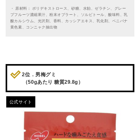
・
原材料： ポリデキストロース、砂糖、水飴、ゼラチン、グレー
プフルーツ濃縮果汁、粉末オブラート、ソルビトール、酸味料、乳
酸カルシウム、光沢剤、香料、カッシアエキス、乳化剤、ベニバナ
黄色素、コンニャク抽出物
2位．男梅グミ
（50gあたり 糖質29.8g）
公式サイト