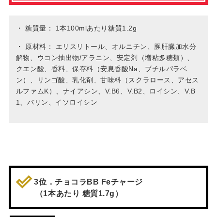
・
糖質量： 1本100mlあたり糖質1.2g
・
原材料： エリスリトール、オルニチン、豚肝臓加水分
解物、ウコン抽出物/アラニン、安定剤（増粘多糖類）、
クエン酸、香料、保存料（安息香酸Na、ブチルパラベ
ン）、リンゴ酸、乳化剤、甘味料（スクラロース、アセス
ルファムK）、ナイアシン、V.B6、V.B2、ロイシン、V.B
1、バリン、イソロイシン
3位．チョコラBB Feチャージ
（1本あたり 糖質1.7g）