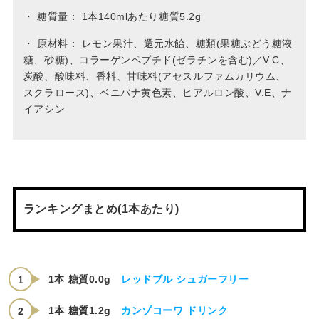
・
糖質量： 1本140mlあたり糖質5.2g
・
原材料： レモン果汁、還元水飴、糖類(果糖ぶどう糖液
糖、砂糖)、コラーゲンペプチド(ゼラチンを含む)／V.C、
炭酸、酸味料、香料、甘味料(アセスルファムカリウム、
スクラロース)、ベニバナ黄色素、ヒアルロン酸、V.E、ナ
イアシン
ランキングまとめ(1本あたり)
1本 糖質0.0g
レッドブル シュガーフリー
1本 糖質1.2g
カンゾコーワ ドリンク