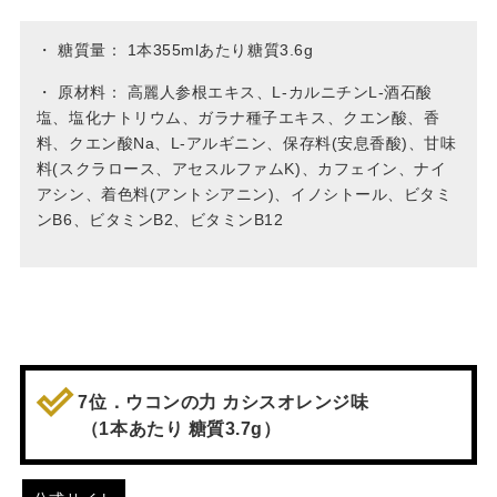
・
糖質量： 1本355mlあたり糖質3.6g
・
原材料： 高麗人参根エキス、L-カルニチンL-酒石酸
塩、塩化ナトリウム、ガラナ種子エキス、クエン酸、香
料、クエン酸Na、L-アルギニン、保存料(安息香酸)、甘味
料(スクラロース、アセスルファムK)、カフェイン、ナイ
アシン、着色料(アントシアニン)、イノシトール、ビタミ
ンB6、ビタミンB2、ビタミンB12
7位．ウコンの力 カシスオレンジ味
（1本あたり 糖質3.7g）