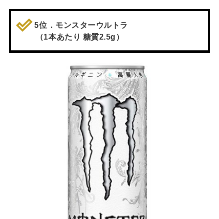
5位．モンスターウルトラ
（1本あたり 糖質2.5g）