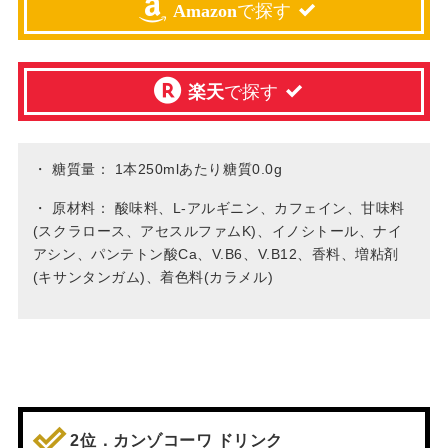
Amazon
で探す
楽天
で探す
・
糖質量： 1本250mlあたり糖質0.0g
・
原材料： 酸味料、L-アルギニン、カフェイン、甘味料
(スクラロース、アセスルファムK)、イノシトール、ナイ
アシン、パンテトン酸Ca、V.B6、V.B12、香料、増粘剤
(キサンタンガム)、着色料(カラメル)
2位．カンゾコーワ ドリンク