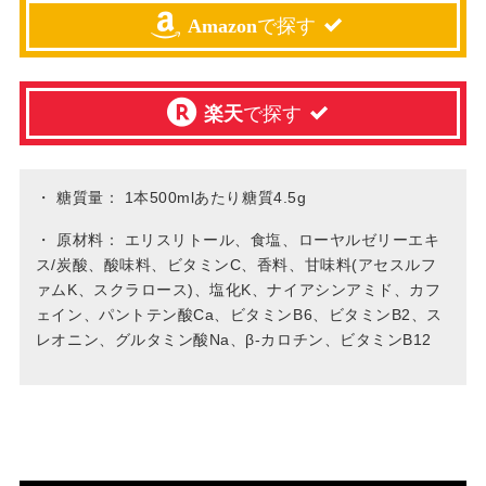
Amazon
で探す
楽天
で探す
・
糖質量： 1本500mlあたり糖質4.5g
・
原材料： エリスリトール、食塩、ローヤルゼリーエキ
ス/炭酸、酸味料、ビタミンC、香料、甘味料(アセスルフ
ァムK、スクラロース)、塩化K、ナイアシンアミド、カフ
ェイン、パントテン酸Ca、ビタミンB6、ビタミンB2、ス
レオニン、グルタミン酸Na、β-カロチン、ビタミンB12