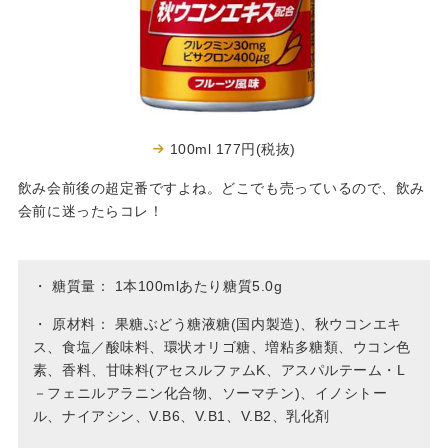
100ml 177円(税抜)
飲み会前後の超定番ですよね。どこでも売っているので、飲み
会前に迷ったらコレ！
・
糖質量： 1本100mlあたり糖質5.0g
・
原材料： 果糖ぶどう糖液糖(国内製造)、秋ウコンエキ
ス、食塩／酸味料、環状オリゴ糖、増粘多糖類、ウコン色
素、香料、甘味料(アセスルファムK、アスパルテーム・L
－フェニルアラニン化合物、ソーマチン)、イノシトー
ル、ナイアシン、V.B6、V.B1、V.B2、乳化剤