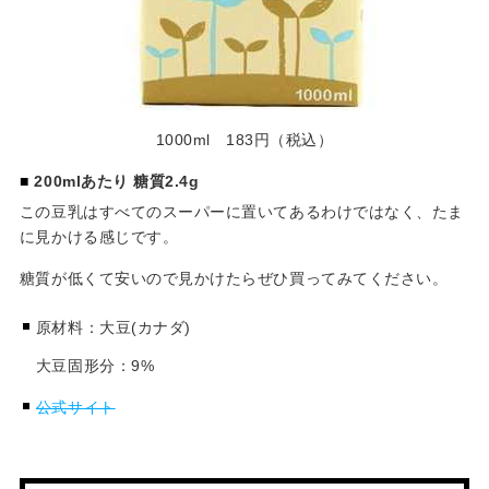
1000ml 183円（税込）
■
200mlあたり 糖質2.4g
この豆乳はすべてのスーパーに置いてあるわけではなく、たま
に見かける感じです。
糖質が低くて安いので見かけたらぜひ買ってみてください。
原材料：大豆(カナダ)
大豆固形分：9%
公式サイト