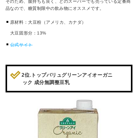
そのため、腹持ちも良く、どのスーパーでも売っている定番商
品なので、糖質制限中の飲み物にオススメです。
原材料：大豆粉（アメリカ、カナダ）
大豆固形分：13%
公式サイト
2位.トップバリュグリーンアイオーガニ
ック 成分無調整豆乳