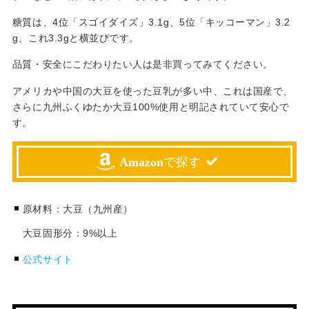
糖質は、4位「スゴイダイズ」3.1g、5位「キッコーマン」3.2
g、これ3.3gと横並びです。
品質・安全にこだわりたい人は是非買ってみてください。
アメリカや中国の大豆を使った豆乳が多い中、これは国産で、
さらに九州ふくゆたか大豆100%使用と明記されていて安心で
す。
Amazon
で探す
原材料：大豆（九州産）
大豆固形分：9%以上
公式サイト