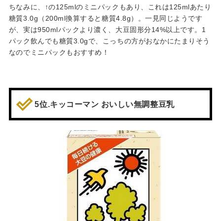
ちなみに、↑の125mlのミニパックもあり、これは125mlあたり
糖質3.0g（200ml換算すると糖質4.8g）。一見同じようです
が、実は950mlパックより濃く、大豆固形分14%以上です。1
パック飲んでも糖質3.0gで、こっちの方がおなかにたまりそう
なのでミニパックもおすすめ！
5位.キッコーマン おいしい無調整豆乳