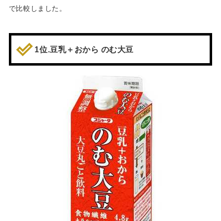
で比較しました。
1位.豆乳＋おから のむ大豆