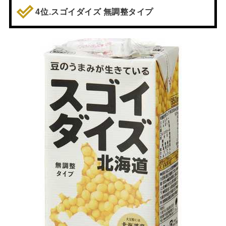
4位.スゴイダイズ 無調整タイプ