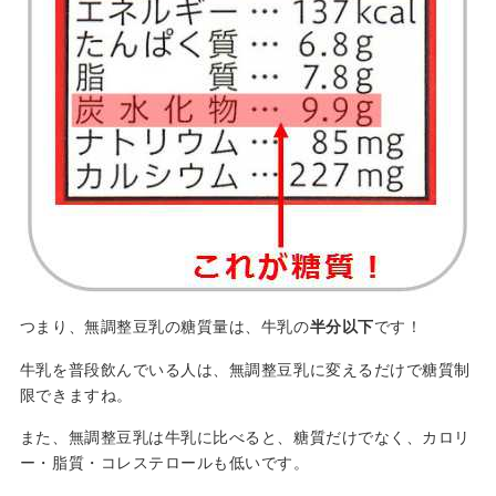
つまり、無調整豆乳の糖質量は、牛乳の
半分以下
です！
牛乳を普段飲んでいる人は、無調整豆乳に変えるだけで糖質制
限できますね。
また、無調整豆乳は牛乳に比べると、糖質だけでなく、カロリ
ー・脂質・コレステロールも低いです。