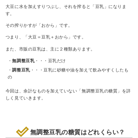
大豆に水を加えすりつぶし、それを搾ると「豆乳」になりま
す。
その搾りかすが「おから」です。
つまり、「大豆＝豆乳＋おから」です。
また、市販の豆乳は、主に２種類あります。
・
無調整豆乳
・・・豆乳だけ
・
調整豆乳
・・・豆乳に砂糖や油を加えて飲みやすくしたも
の
今回は、余計なものを加えていない「無調整豆乳の糖質」を詳
しく見ていきます。
無調整豆乳の糖質はどれくらい？