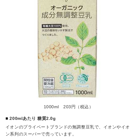
1000ml 203円（税込）
■
200mlあたり 糖質2.0g
イオンのプライベートブランドの無調整豆乳で、イオンやイオ
ン系列のスーパーで売っています。