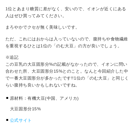
1位とあまり糖質に差がなく、安いので、イオンが近くにある
人はぜひ買ってみてください。
まろやかでクセが無く美味しいです。
ただ、これにはおからは入っていないので、腹持ちや食物繊維
を重視するひとは1位の「のむ大豆」の方が良いでしょう。
※追記
この豆乳の大豆固形分%の記載がなかったので、イオンに問い
合わせた所、大豆固形分15%とのこと。なんと今回紹介した中
で一番大豆固形分が多かったです!!1位の「のむ大豆」と同じく
らい腹持ち良いかもしれないですね。
原材料：有機大豆(中国、アメリカ)
大豆固形分15%
公式サイト