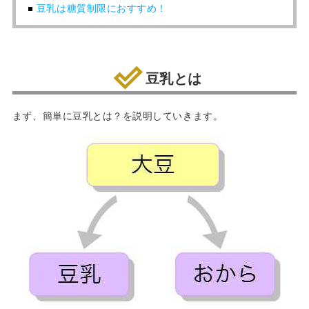
豆乳は糖質制限におすすめ！
豆乳とは
まず、簡単に豆乳とは？を説明していきます。