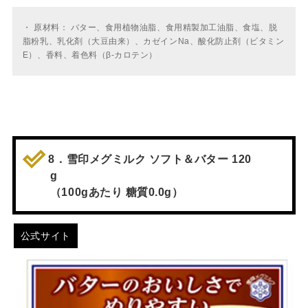
・
原材料： バター、食用植物油脂、食用精製加工油脂、食塩、脱
脂粉乳、乳化剤（大豆由来）、カゼインNa、酸化防止剤（ビタミン
E）、香料、着色料（β‐カロテン）
8．雪印メグミルク ソフト＆バター 120
g
（100gあたり 糖質0.0g）
公式サイト