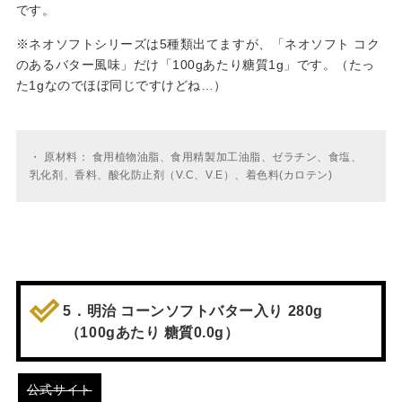
です。
※ネオソフトシリーズは5種類出てますが、「ネオソフト コク
のあるバター風味」だけ「100gあたり糖質1g」です。（たっ
た1gなのでほぼ同じですけどね…）
・
原材料： 食用植物油脂、食用精製加工油脂、ゼラチン、食塩、
乳化剤、香料、酸化防止剤（V.C、V.E）、着色料(カロテン)
5．明治 コーンソフトバター入り 280g
（100gあたり 糖質0.0g）
公式サイト