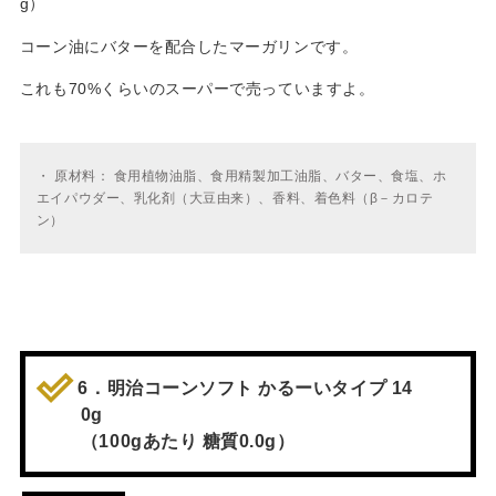
g）
コーン油にバターを配合したマーガリンです。
これも70%くらいのスーパーで売っていますよ。
・
原材料： 食用植物油脂、食用精製加工油脂、バター、食塩、ホ
エイパウダー、乳化剤（大豆由来）、香料、着色料（β－カロテ
ン）
6．明治コーンソフト かるーいタイプ 14
0g
（100gあたり 糖質0.0g）