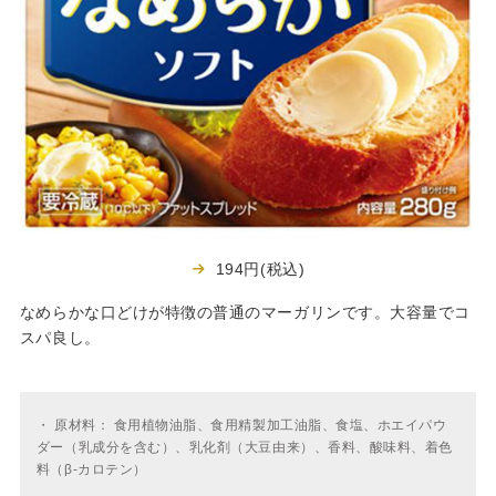
194円(税込)
なめらかな口どけが特徴の普通のマーガリンです。大容量でコ
スパ良し。
・
原材料： 食用植物油脂、食用精製加工油脂、食塩、ホエイパウ
ダー（乳成分を含む）、乳化剤（大豆由来）、香料、酸味料、着色
料（β-カロテン）