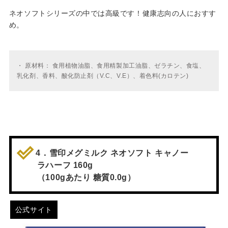
ネオソフトシリーズの中では高級です！健康志向の人におすす
め。
・
原材料： 食用植物油脂、食用精製加工油脂、ゼラチン、食塩、
乳化剤、香料、酸化防止剤（V.C、V.E）、着色料(カロテン)
4．雪印メグミルク ネオソフト キャノー
ラハーフ 160g
（100gあたり 糖質0.0g）
公式サイト