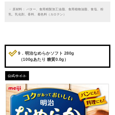
・
原材料： バター、食用精製加工油脂、食用植物油脂、食塩、粉
乳、乳化剤、香料、着色料（カロテン）
9．明治なめらかソフト 280g
（100gあたり 糖質0.0g）
公式サイト