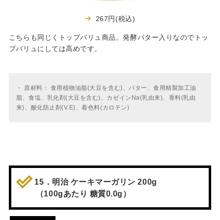
267円(税込)
こちらも同じくトップバリュ商品。発酵バター入りなのでトッ
プバリュにしては高めです。
・
原材料： 食用植物油脂(大豆を含む)、バター、食用精製加工油
脂、食塩、乳化剤(大豆を含む)、カゼインNa(乳由来)、香料(乳由
来)、酸化防止剤(V.E)、着色料(カロテン)
15．明治 ケーキマーガリン 200g
（100gあたり 糖質0.0g）