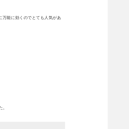
。
に万能に効くのでとても人気があ
た。