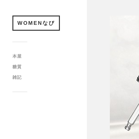
WOMENなび
本屋
糖質
雑記