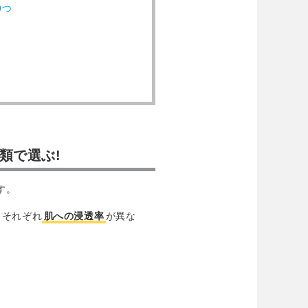
0つ
類で選ぶ!
す。
、それぞれ
肌への浸透率
が異な