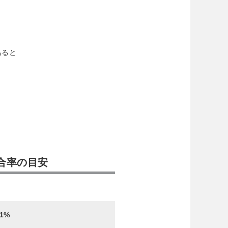
あると
。
合率の目安
～1%