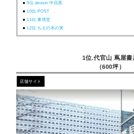
9位.dessin 中目黒
10位.POST
11位.東塔堂
12位.ちえの木の実
1位.代官山 蔦屋書
（600坪）
店舗サイト