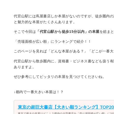
代官山駅には蔦屋書店しか本屋がないのですが、徒歩圏内の
と魅力的な本屋がたくさんあります。
そこで今回は
「代官山駅から徒歩15分以内」の本屋
を総ま
「売場面積が広い順」にランキングで紹介！！
このページを見れば「どんな本屋がある？」「どこが一番大
代官山駅から散歩圏内に、資格書・ビジネス書なども扱う有
ありますよ。
ぜひ参考にしてピッタリの本屋を見つけてくださいね。
↓都内で一番大きい本屋は！？
東京の超巨大書店【大きい順ランキング】TOP20
東京で最大の本屋はどこ！？都内の大型書店を「売り場面積が広い順」に1位