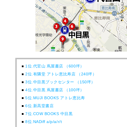
1位.代官山 蔦屋書店 （600坪）
2位.有隣堂 アトレ恵比寿店 （240坪）
3位.中目黒ブックセンター （150坪）
4位.中目黒 蔦屋書店 （100坪）
5位.MUJI BOOKS アトレ恵比寿
6位.新高堂書店
7位.COW BOOKS 中目黒
8位.NADiff a/p/a/r/t