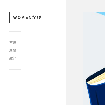
WOMENなび
本屋
糖質
雑記