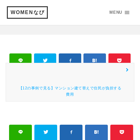
WOMENなび
MENU
シェア
Line
Tw
はてブ
Pocket
【12の事例で見る】マンション建て替えで住民が負担する
費用